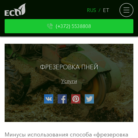
RUS
ET
(+372) 5538808
Ф
Р
Е
З
Е
Р
О
В
К
А
П
Н
Е
Й
Услуги
Минусы использования способа «фрезеровка