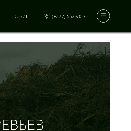
RUS
ET
(+372) 5538808
Р
Е
В
Ь
Е
В