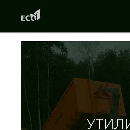
У
Т
И
Л