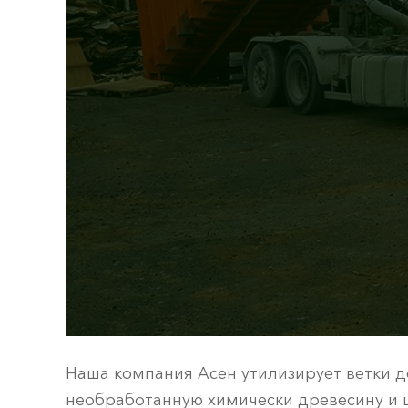
Наша компания Асен утилизирует ветки д
необработанную химически древесину и 