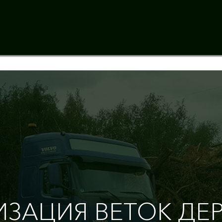
И
З
А
Ц
И
Я
В
Е
Т
О
К
Д
Е