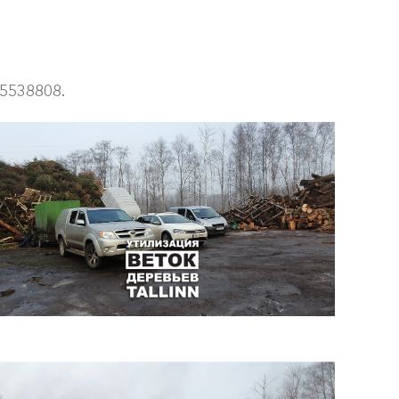
5538808.