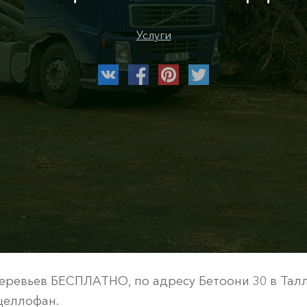
Услуги
еревьев БЕСПЛАТНО, по адресу Бетоони 30 в Талл
целлофан.